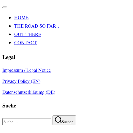
Navigation
umschalten
HOME
THE ROAD SO FAR…
OUT THERE
CONTACT
Legal
Impressum / Legal Notice
Privacy Policy (EN)
Datenschutzerklärumg (DE)
Suche
Suchen
Suchen
nach:
Zum