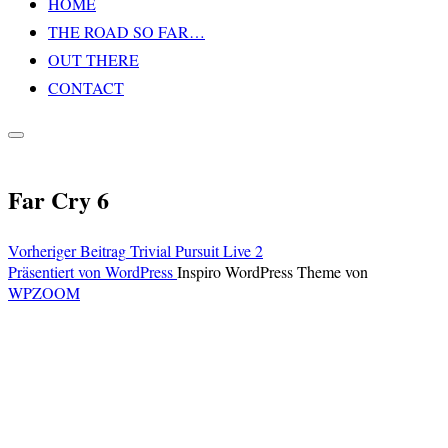
HOME
Inhalt
THE ROAD SO FAR…
springen
OUT THERE
CONTACT
Seitenleiste
&
Navigation
Far Cry 6
umschalten
Vorheriger
Vorheriger Beitrag
Trivial Pursuit Live 2
Beitragsnavigation
Beitrag
Präsentiert von WordPress
Inspiro WordPress Theme von
WPZOOM