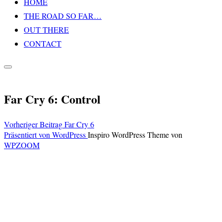
HOME
Inhalt
THE ROAD SO FAR…
springen
OUT THERE
CONTACT
Seitenleiste
&
Navigation
Far Cry 6: Control
umschalten
Vorheriger
Vorheriger Beitrag
Far Cry 6
Beitragsnavigation
Beitrag
Präsentiert von WordPress
Inspiro WordPress Theme von
WPZOOM