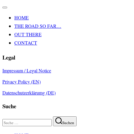
Navigation
umschalten
HOME
THE ROAD SO FAR…
OUT THERE
CONTACT
Legal
Impressum / Legal Notice
Privacy Policy (EN)
Datenschutzerklärumg (DE)
Suche
Suchen
Suchen
nach:
Zum