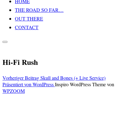
HOME
Inhalt
THE ROAD SO FAR…
springen
OUT THERE
CONTACT
Seitenleiste
&
Navigation
Hi-Fi Rush
umschalten
Vorheriger
Vorheriger Beitrag
Skull and Bones (+ Live Service)
Beitragsnavigation
Beitrag
Präsentiert von WordPress
Inspiro WordPress Theme von
WPZOOM