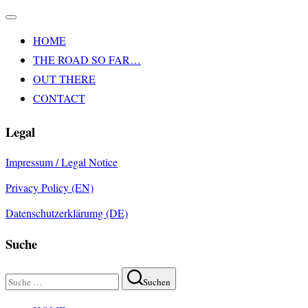
Navigation
umschalten
HOME
THE ROAD SO FAR…
OUT THERE
CONTACT
Legal
Impressum / Legal Notice
Privacy Policy (EN)
Datenschutzerklärumg (DE)
Suche
Suchen
Suchen
nach:
Zum