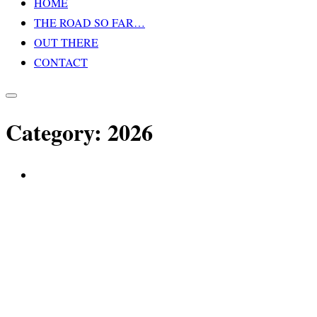
HOME
Inhalt
THE ROAD SO FAR…
springen
OUT THERE
CONTACT
Seitenleiste
&
Category:
2026
Navigation
umschalten