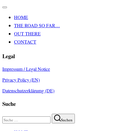
Navigation
umschalten
HOME
THE ROAD SO FAR…
OUT THERE
CONTACT
Legal
Impressum / Legal Notice
Privacy Policy (EN)
Datenschutzerklärumg (DE)
Suche
Suchen
Suchen
nach:
Zum