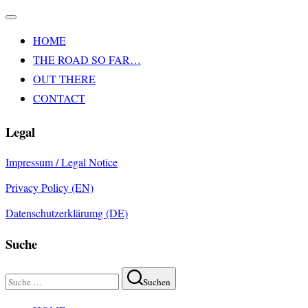
Navigation
umschalten
HOME
THE ROAD SO FAR…
OUT THERE
CONTACT
Legal
Impressum / Legal Notice
Privacy Policy (EN)
Datenschutzerklärumg (DE)
Suche
Suchen
Suchen
nach:
Zum