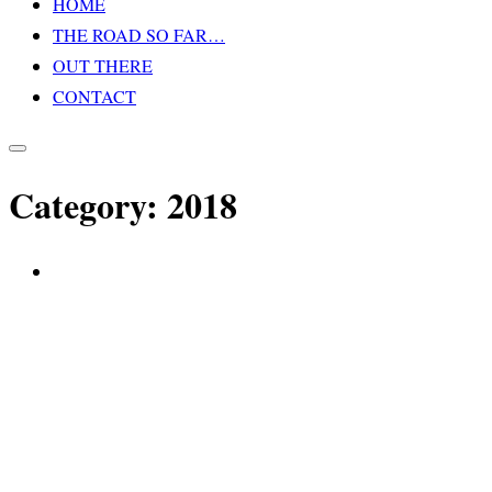
HOME
Inhalt
THE ROAD SO FAR…
springen
OUT THERE
CONTACT
Seitenleiste
&
Category:
2018
Navigation
umschalten